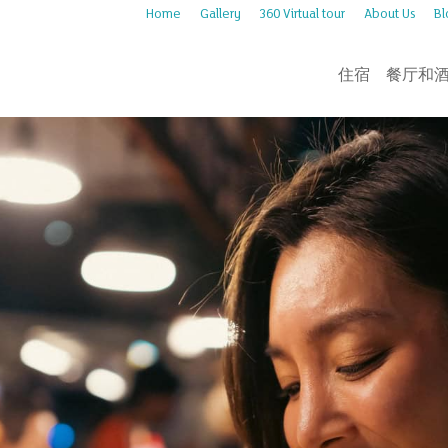
Home
Gallery
360 Virtual tour
About Us
Bl
住宿
餐厅和