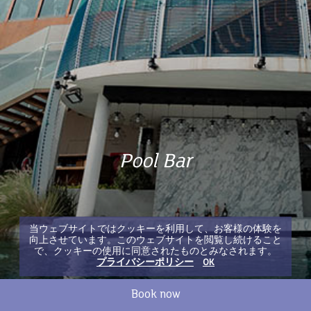
Pool Bar
Pool Bar
当ウェブサイトではクッキーを利用して、お客様の体験を
向上させています。このウェブサイトを閲覧し続けること
で、クッキーの使用に同意されたものとみなされます。
プライバシーポリシー
OK
Book now