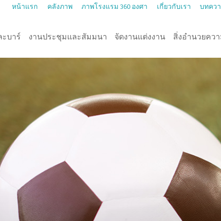
หน้าแรก
คลังภาพ
ภาพโรงแรม 360 องศา
เกี่ยวกับเรา
บทคว
ละบาร์
งานประชุมและสัมมนา
จัดงานแต่งงาน
สิ่งอำนวยคว